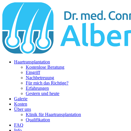
Haartransplantation
Kostenlose Beratung
Eingriff
Nachbetreuung
Für mich das Richtige?
Erfahrungen
Gestern und heute
Galerie
Kosten
Über uns
Klinik für Haartransplantation
Qualifikation
FAQ
Info