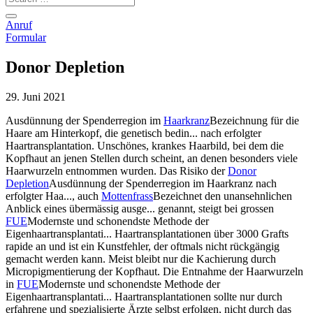
Anruf
Formular
Donor Depletion
29. Juni 2021
Ausdünnung der Spenderregion im
Haarkranz
Bezeichnung für die
Haare am Hinterkopf, die genetisch bedin...
nach erfolgter
Haartransplantation. Unschönes, krankes Haarbild, bei dem die
Kopfhaut an jenen Stellen durch scheint, an denen besonders viele
Haarwurzeln entnommen wurden. Das Risiko der
Donor
Depletion
Ausdünnung der Spenderregion im Haarkranz nach
erfolgter Haa...
, auch
Mottenfrass
Bezeichnet den unansehnlichen
Anblick eines übermässig ausge...
genannt, steigt bei grossen
FUE
Modernste und schonendste Methode der
Eigenhaartransplantati...
Haartransplantationen über 3000 Grafts
rapide an und ist ein Kunstfehler, der oftmals nicht rückgängig
gemacht werden kann. Meist bleibt nur die Kachierung durch
Micropigmentierung der Kopfhaut. Die Entnahme der Haarwurzeln
in
FUE
Modernste und schonendste Methode der
Eigenhaartransplantati...
Haartransplantationen sollte nur durch
erfahrene und spezialisierte Ärzte selbst erfolgen, nicht durch das